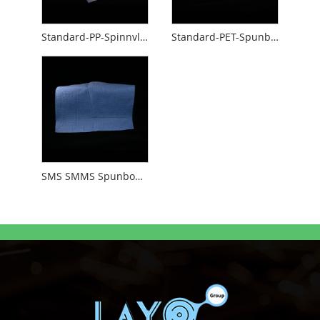
Standard-PP-Spinnvlies
Standard-PET-Spunbond-Vliesstoff
SMS SMMS Spunbond-Meltblown-Spunbond Nonwoven